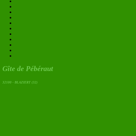
Gîte de Pébéraut
32100 - BLAZIERT (32)