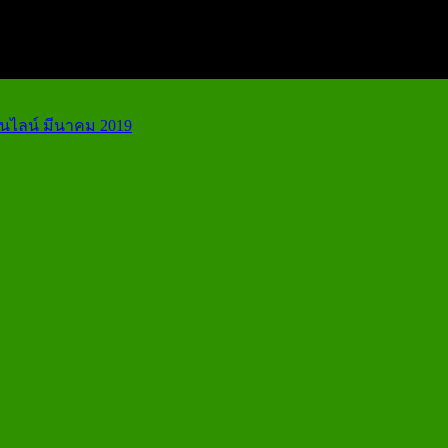
อนไลน์ มีนาคม 2019