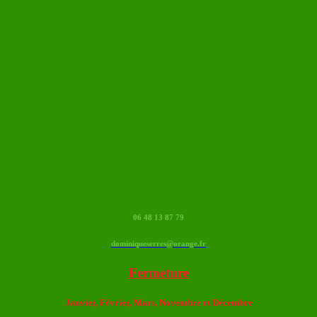
06 48 13 87 79
dominiqueserres@orange.fr
Fermeture
Janvier, Février, Mars, Novembre et Décembre