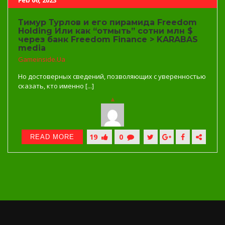
Feb 06, 2023
Тимур Турлов и его пирамида Freedom
Holding Или как “отмыть” сотни млн $
через банк Freedom Finance > KARABAS
media
Gameinside.ua
Но достоверных сведений, позволяющих с уверенностью
сказать, кто именно [...]
19
0
READ MORE