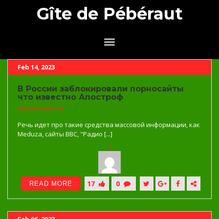
Gîte de Pébéraut
Feb 14, 2023
В России заблокировали порносайты
что известно Апостроф
Gameinside.ua
Речь идет про такие средства массовой информации, как
Meduza, сайты ВВС, "Радио [...]
17
0
READ MORE