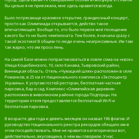
бы целью я не приезжала, мне здесь нравится всегда.
Было потрясающе красивое открытие, грандиозный концерт,
просто как Олимпиада открывается, действо такое
впечатляющее. Вообще-то, это было первое моё посещение
какого бы то ни было чемпионата. Тем более, я начала сразу с
такой экзотики! В общем-то люди очень неагрессивные. Им там
так жарко, что им просо лень.
На самой базе можно попрактиковаться в ловле сома на «квок».
Улица Коцюбинского, 10, село Канава, Тывровский район,
Винницкая область. Отель «Чумацкий шлях» расположен в селе
Романков, в 25 км от Национального комплекса «Экспоцентр
Украины». К услугам гостей ресторан, бесплатная частная
парковка, бар и сад. Комплекс «Олимпийская деревня»
расположен в живописном районе города Подгорцы. На
территории отеля предоставляется бесплатный Wi-Fi и
бесплатная парковка.
В возрасте два года и девять месяцев он назвал 196 флагов. И
руководство Национального реестра рекордов обещало им в
этом посодействовать. Мне не нравится категорически вот,
действительно, вкусовщина, о чём мы говорили. У нас