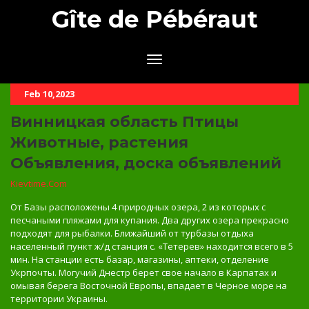
Gîte de Pébéraut
Feb 10,2023
Винницкая область Птицы
Животные, растения
Объявления, доска объявлений
Kievtime.com
От Базы расположены 4 природных озера, 2 из которых с
песчаными пляжами для купания. Два других озера прекрасно
подходят для рыбалки. Ближайший от турбазы отдыха
населенный пункт ж/д станция с. «Тетерев» находится всего в 5
мин. На станции есть базар, магазины, аптеки, отделение
Укрпочты. Могучий Днестр берет свое начало в Карпатах и
омывая берега Восточной Европы, впадает в Черное море на
территории Украины.