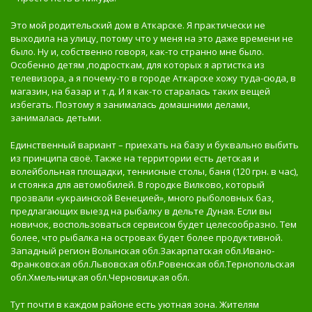
Это мой родительский дом в Аткарске. Я практически не
выходила на улицу, потому что у меня на это даже времени не
было. Ну и, собственно говоря, как-то странно мне было.
Особенно детям ,подросткам, для которых я артистка из
телевизора, а я почему-то в городе Аткарске хожу туда-сюда, в
магазин, на базар и т.д. И я как-то старалась таких вещей
избегать. Поэтому я занималась домашними делами,
занималась детьми.
Единственный вариант – приехать на базу и буквально выбить
из принципа своё. Также на территории есть детская и
волейбольная площадки, теннисные столы, баня (120 грн. в час),
и стоянка для автомобилей. В городке Вилково, который
прозвали «украинской Венецией», много рыболовных баз,
предлагающих выезд на рыбалку в дельте Дуная. Если вы
новичок, воспользоваться сервисом будет целесообразно. Тем
более, что рыбалка на островах будет более продуктивной.
Западный регион Волынская обл.Закарпатская обл.Ивано-
Франковская обл.Львовская обл.Ровенская обл.Тернопольская
обл.Хмельницкая обл.Черновицкая обл.
Тут почти в каждом районе есть уютная зона. Жителям