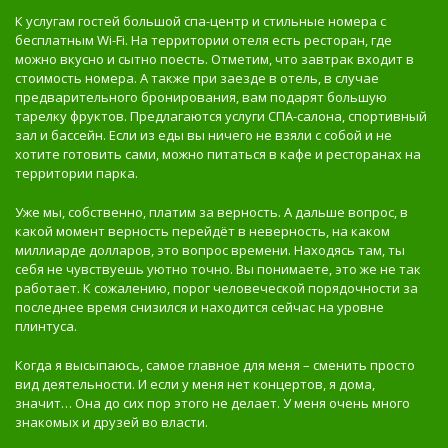
К услугам гостей большой спа-центр и стильные номера с
бесплатным Wi-Fi. На территории отеля есть ресторан, где
можно вкусно и сытно поесть. Отметим, что завтрак входит в
стоимость номера. А также при заезде в отель, в случае
предварительного бронирования, вам подарят большую
тарелку фруктов. Предлагаются услуги СПА-салона, спортивный
зал и бассейн. Если из еды вы ничего не взяли с собой и не
хотите готовить сами, можно питаться в кафе и ресторанах на
территории парка.
Уже мы, собственно, платим за верность. А дальше вопрос, в
какой момент верность перейдёт в неверность, на каком
миллиарде долларов, это вопрос времени. Находясь там, ты
себя не чувствуешь уютно точно. Вы понимаете, это же не так
работает. К сожалению, порог человеческой порядочности за
последнее время снизился и находится сейчас на уровне
плинтуса.
Когда я высыпаюсь, самое главное для меня – сменить просто
вид деятельности. И если у меня нет концертов, я дома,
значит… Она до сих пор этого не делает. У меня очень много
знакомых и друзей во власти.