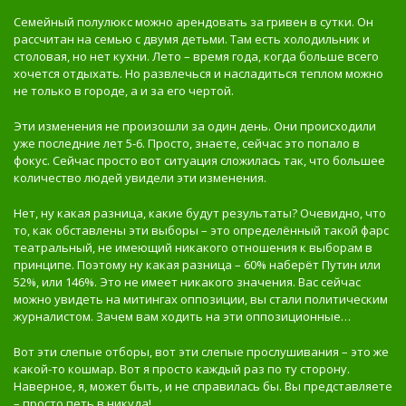
Семейный полулюкс можно арендовать за гривен в сутки. Он
рассчитан на семью с двумя детьми. Там есть холодильник и
столовая, но нет кухни. Лето – время года, когда больше всего
хочется отдыхать. Но развлечься и насладиться теплом можно
не только в городе, а и за его чертой.
Эти изменения не произошли за один день. Они происходили
уже последние лет 5-6. Просто, знаете, сейчас это попало в
фокус. Сейчас просто вот ситуация сложилась так, что большее
количество людей увидели эти изменения.
Нет, ну какая разница, какие будут результаты? Очевидно, что
то, как обставлены эти выборы – это определённый такой фарс
театральный, не имеющий никакого отношения к выборам в
принципе. Поэтому ну какая разница – 60% наберёт Путин или
52%, или 146%. Это не имеет никакого значения. Вас сейчас
можно увидеть на митингах оппозиции, вы стали политическим
журналистом. Зачем вам ходить на эти оппозиционные…
Вот эти слепые отборы, вот эти слепые прослушивания – это же
какой-то кошмар. Вот я просто каждый раз по ту сторону.
Наверное, я, может быть, и не справилась бы. Вы представляете
– просто петь в никуда!