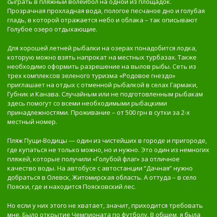
сыграть в пляжный волейбол на одной из площадок.
Прозрачная прохладная вода, пологое песчаное дно и голубая
гладь, в которой отражается небо и облака – так описывают
Голубое озеро отдыхающие.
Для хорошей летней рыбалки на озерах понадобится лодка,
которую можно взять напрокат на местных турбазах. Также
необходимо оформить разрешение на вылов рыбы. Сеть из
трех комплексов зеленого туризма «Родовое гнездо»
приглашает на отдых с отменной рыбалкой в селах Гармаки,
Губник и Канава. Случайным или не подготовленным рыбакам
здесь помогут со всеми необходимыми рыбацкими
принадлежностями. Проживание – от 500 грн в сутки за 2-х
местный номер.
Пляж Пущи-Водицы ― один из чистейших в городе и пригороде,
где купаться не только можно, но и нужно. Это один из немногих
пляжей, которые получили «Голубой флаг» за отличное
качество воды. На автобусе с автостанции “Дачная” нужно
добраться в Олевск, Житомирская область. А оттуда – в село
Пояски, где и находится Поясковский лес.
Но если у них этого не хватает, значит, приходится требовать
мне. Было открытие Чемпионата по футболу. В общем, я была