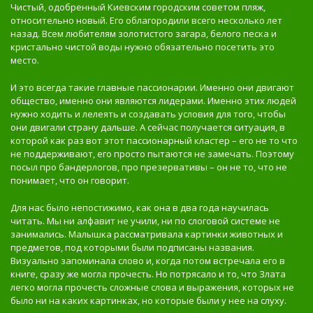
Чистый, одобренный Киевским городским советом пляж,
относительно новый. Его облагородили всего несколько лет
назад. Всем любителям золотистого загара, белого песка и
кристально чистой воды нужно обязательно посетить это
место.
И это всегда такие главные пассионарии. Именно они двигают
общество, именно они являются лидерами. Именно этих людей
нужно ходить и лелеять и создавать условия для того, чтобы
они двигали страну дальше. А сейчас получается ситуация, в
которой как раз вот этот пассионарный кластер – его не то что
не поддерживают, его просто пытаются не замечать. Поэтому
посыл про бандерлогов, про презервативы – он не то, что не
понимает, что он говорит.
Для нас было непостижимо, как она в два года научилась
читать. Мы ни алфавит не учили, ни по слоговой системе не
занимались. Малышка рассматривала картинки животных и
предметов, под которыми были подписаны названия.
Визуально запоминала слово и, когда потом встречала его в
книге, сразу же могла прочесть. Но потрясало и то, что Злата
легко могла прочесть сложные слова и выражения, которых не
было ни на каких картинках, но которые были у нее на слуху.