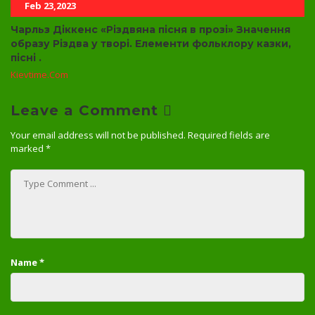
Feb 23,2023
Чарльз Діккенс «Різдвяна пісня в прозі» Значення
образу Різдва у творі. Елементи фольклору казки,
пісні .
Kievtime.com
Leave a Comment
Your email address will not be published.
Required fields are
marked
*
Name
*