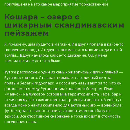
приглашена на это самое мероприятие торжественное.
Кошара – озеро с
шикарным скандинавским
пейзажем
Я, по-моему, шла куда-то в магазин. И вдруг я попала в какое-то
скопление народа. И вдруг я понимаю, что многие люди и этой
толпы… Вдруг началось какое-то движение. Ой, у меня
замечательное детство было.
Тут же расположен один из самых живописных диких пляжей ―
Русановская коса. С пляжа открывается отличный вид на
правый берег и гидропарк. А косой его называют за то, что он
расположен между Русановским каналом и Днепром. Пляж
«Маячок» на Жуковом островеНа территории есть кафе, бар и
отличная музыка для летнего настроения и релакса. А еще тут
всегда можно найти компанию для активных игр ― волейбола,
футбола, настольного тенниса, акробатического батута,
фрисби. Все спортивное снаряжение тоже входит в стоимость
посещения пляжа.