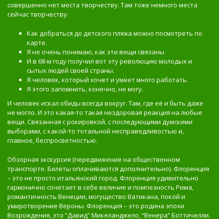
совершенно нет места творчеству. Там тоже немного места
сейчас творчеству.
Как добраться до детского пляжа можно посмотреть по
карте.
Я не очень понимаю, как эти вещи связаны.
И в 68-м году получил вот эту революцию молодых и
сытых людей своей страны.
Я человек, который хочет и умеет много работать.
Я этого запомнить, конечно, не могу.
И человек искал обиды всегда вокруг. Там, где её и быть даже
не могло. И это какая-то такая нездоровая реакция на любые
вещи. Связанная с рокировкой, с последующими думскими
выборами, с какой-то тотальной несправедливостью и,
главное, беспросветностью.
Обзорная экскурсия (передвижение на общественном
транспорте. Билеты оплачиваются дополнительно). Флоренция
– это не просто итальянский город. Флоренция удивительно
гармонично сочетает в себе величие и помпезность Рима,
романтичность Венеции, могущество Ватикана, покой и
умиротворение Вероны. Флоренция – это родина эпохи
Возрождения, это “Давид” Микеланджело, “Венера” Боттичелли.