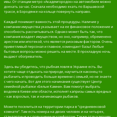
ивы. От станции метро «Академгородок» на автомобиле можно
доехать за час. Сначала необходимо ехать по Варшавской
трассе, в Бородянке на кольце повернуть направо.
Каждый понимает важность этой процедуры. Наличие у
компании имущества указывает на ее финансовое положение и
способность рассчитываться. Однако может быть так, что
компания владеет имуществом, но оно, например, обременено
арестом или ипотекой, что является рисковым фактором. Очень
приветливый персонал и главное, комендант базы! Любые
бытовые вопросы можно решить на месте. В прохладную ночь
выдают обогреватель.
Здесь вы убедитесь, что рыбная ловля в Украине есть. Вы
хотите чаще отдыхать на природе, научиться наконец-то
рыбачить и проводить больше времени с семьей, но не знаете
с чего начать. Вот для этого начинания существует Центр
семейной рыбалки «Белые Камни». Вам помогут выбрать
водоем в Киеве или области, исполнят капризы самых вредных
– как взрослых, так и начинающих рыбаков.
Можете поселиться на территории парка в “средневековой
комнате”. Там есть номера на двоих человек и на четырех,
стандартные и с повышенным комфортом. Также отдыхающим