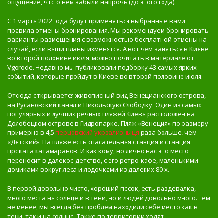
ощущение, что о нем забыли напрочь (до этого года).
С 1 марта 2022 года будут применяться выбранные вами
правила отмены бронирования. Мы рекомендуем бронировать
варианты размещения с возможностью бесплатной отмены на
случай, если ваши планы изменятся. А вот чем заняться в Киеве
во второй половине июля, можно почитать в материале от
Vgorode. Недавно мы публиковали подборку 43 самых ярких
событий, которые пройдут в Киеве во второй половине июля.
Отсюда открывается живописный вид Венецианского острова,
на Русановский канал и Никольскую Слободку. Один из самых
популярных и лучших речных пляжей Киева расположен на
Долобецком острове в Гидропарке. Пляж «Венеция» по размеру
примерно в 4,5
перцовский укрзализныця
раза больше, чем
«Детский». На пляже есть спасательная станция и станция
проката катамаранов. И как кому, но лично нас это место
переносит в далекое детство, с его ретро-кафе, маленькими
домиками вокруг леса и лодочками из далеких 80-х.
В первой довольно чисто, хороший песок, есть раздевалка,
много места на солнце и в тени, но и людей довольно много. Тем
не менее, мы всегда без проблем находили себе место как в
тени, так и на солнце. Также по территории ходят