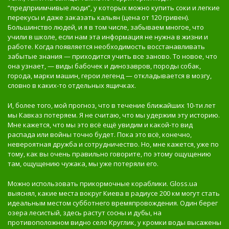
“предприимчивые люди”, у которых можно купить соки и легкие
перекусы и даже заказать кальян (цена от 120 гривен).
Большинство людей, и я в том числе, забываем многое, что
учили в школе, если нам эта информация не нужна в жизни и
работе. Когда появляется необходимость восстанавливать
забытые знания — приходится учить все заново. То новое, что
она узнает, — виды бабочек и динозавров, породы собак,
города, марки машин, герои легенд — откладывается в мозгу,
словно в каких-то отдельных ящичках.
И, более того, мой прогноз, что в течение ближайших 10-ти лет
мы Кавказ потеряем. Я не считаю, что мы удержим эту историю.
Мне кажется, что мы это всё ещё увидим и какой-то вид
распада или войны точно будет. Пока это всё, конечно,
невероятная дружба и сотрудничество. Но, мне кажется, уже по
тому, как вы очень правильно говорите, по этому ощущению
там, ощущению чужака, мы уже потеряли его.
Можно использовать прикормочные кораблики. Gloss.ua
выяснял, какие места вокруг Киева в радиусе 200 км могут стать
идеальным местом субботнего времяпровождения. Один берег
озера лесистый, здесь растут сосны и дубы, на
противоположном видно село Круглик, у кромки воды высажены