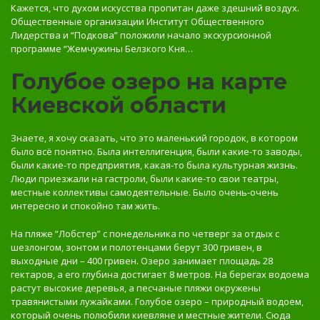
Кажется, что духом искусства пропитан даже здешний воздух.
Общественные организации Институт Общественного
Лидерства и “Подкова” положили начало экскурсионной
программе “Жемчужины Белзкого Кня…
Голубое озеро на карте
Киевской области
Знаете, я хочу сказать, что это маленький городок, в котором
было всё понятно. Была интеллигенция, были какие-то заводы,
были какие-то предприятия, какая-то была культурная жизнь.
Люди приезжали на гастроли, были какие-то свои театры,
местные коллективы самодеятельные. Было очень-очень
интересно и спокойно там жить.
На пляже “Лобстер” с понедельника по четверг за отдых с
шезлонгом, зонтом и полотенцами берут 300 гривен, в
выходные дни – 400 гривен. Озеро занимает площадь 28
гектаров, а его глубина достигает 8 метров. На берегах водоема
растут высокие деревья, а песчаные пляжи окружены
травянистыми лужайками. Голубое озеро – природный водоем,
который очень полюбили киевляне и местные жители. Сюда