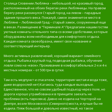
Столица Словении Любляна – небольшой, но красивый город,
расположенный на обоих берегах реки Любляницы. На правом
берегу реки раскинулся Старый город, на левом – парадные
здания прошлого века. Пожалуй, самое знаменитое место в
Любляне – Люблянский Град – старый замок, сооруженный еще
в веках. Размещение в “Терминале А” Предлагаем нашим гостям
уютные комнаты отельного типа со всеми удобствами, которые
оборудованы всем необходимым для комфортного отдыха.
Каждая комната своеобразна, имеет свое название и
соответствующий интерьер.
Много активных развлечений, хороший вариант семейного
отдыха. Рыбалка круглый год, подводная рыбалка, обучение
ловли сома на «квок». Проживание в комфортабельных 2-х и 4-х
местных номерах – от 500 грн в сутки.
Там есть медпункт и спасатели, территория чистая и вода тоже,
даже водорослей нет) Катаюсь туда каждые выходные.
Единственное, что не совсем удобный подъезд через поле, но
дорога хорошо утрамбована и в принципе заехать не
проблема (есть парковка). Давно не ездила на Чорторой на
Днепре, возле Московского (Северного) моста, и лучше бы не
ездила. Пляж большой и довольно известный, но такое