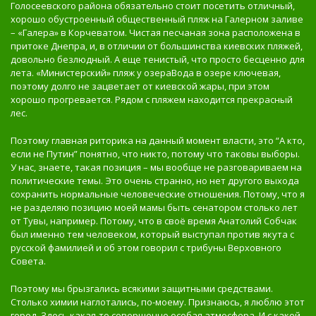
Голосеевского района обязательно стоит посетить отличный,
хорошо обустроенный общественный пляж на Галерном заливе
– «Галера» в Корчеватом. Чистая песчаная зона расположена в
притоке Днепра, и, в отличии от большинства киевских пляжей,
довольно безлюдный. А еще тенистый, что просто бесценно для
лета. «Министерский» пляж у озераВода в озере ключевая,
поэтому долго не зацветает от киевской жары, при этом
хорошо прогревается. Рядом с пляжем находится прекрасный
лес.
Поэтому главная риторика на данный момент власти, это “А кто,
если не Путин” понятно, что никто, потому что таковы выборы.
У нас, знаете, такая позиция – мы вообще не разговариваем на
политические темы. Это очень странно, но нет другого выхода
сохранить нормальные человеческие отношения. Потому, что я
не разделяю позицию моей мамы быть сенатором столько лет
от Тувы, например. Потому, что в своё время Анатолий Собчак
был именно тем человеком, который выступал против якута с
русской фамилией и об этом говорил с трибуны Верховного
Совета.
Поэтому мы брызгались всякими защитными средствами.
Столько химии наглотались, по-моему. Признаюсь, я люблю этот
город. Здесь какая-то совершенно особая атмосфера. И с какой