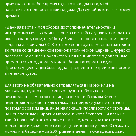
приезжают в любое время года только для того, чтобы
насладиться невероятными видами. Да случайно как-то к этому
пришла.
«Данная карта – моя сборка достопримечательностей и
интересных мест Украины. Советские войска ушли из Скалата 3
июля, а рано утром, в субботу, 5 июля, в город вошли немецкие
солдаты из бригады СС. В этот же день группа местных жителей
во главе со священником греко-католической церкви Онуферко
посетила немецкое начальство. Священник этот в довоенные
времена слыл юдофилом и даже бегло говорил на идиш.
Просьба у делегации была одна – разрешить еврейский погром
в течение суток.
Для этого не обязательно отправляться в Париж или на
Мальдивы, нужно всего лишь разузнать больше о
неизведанных местах столицы и области. В самом Киеве
немноголюдных мест для отдыха на природе уже не осталось,
поэтому обратим внимание на локации поблизости от столицы,
но неизвестные широким массам. И хотя бесплатный пляж не
такой большой, как соседние платные, места хватает всем
желающим и даже тем, кто ищет уединенный уголок. Отдыхать
можно и в беседке – за 200 гривен в день. Также здесь можно