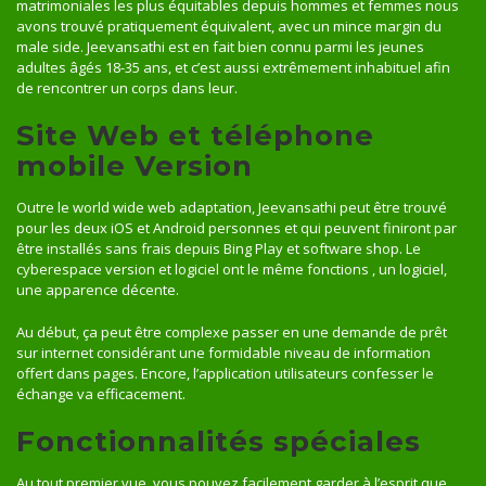
matrimoniales les plus équitables depuis hommes et femmes nous
avons trouvé pratiquement équivalent, avec un mince margin du
male side. Jeevansathi est en fait bien connu parmi les jeunes
adultes âgés ​​18-35 ans, et c’est aussi extrêmement inhabituel afin
de rencontrer un corps dans leur.
Site Web et téléphone
mobile Version
Outre le world wide web adaptation, Jeevansathi peut être trouvé
pour les deux iOS et Android personnes et qui peuvent finiront par
être installés sans frais depuis Bing Play et software shop. Le
cyberespace version et logiciel ont le même fonctions , un logiciel,
une apparence décente.
Au début, ça peut être complexe passer en une demande de prêt
sur internet considérant une formidable niveau de information
offert dans pages. Encore, l’application utilisateurs confesser le
échange va efficacement.
Fonctionnalités spéciales
Au tout premier vue, vous pouvez facilement garder à l’esprit que