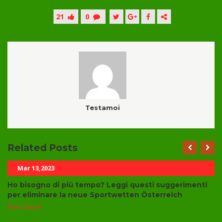
21
0
Testamoi
Related Posts
Mar 13,2023
Ho bisogno di più tempo? Leggi questi suggerimenti
per eliminare la neue Sportwetten Österreich
Non Classé