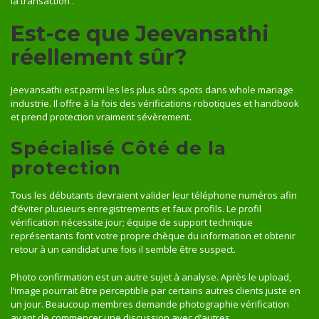
la transaction .
Est-ce que Jeevansathi
réellement sûr?
Jeevansathi est parmi les les plus sûrs spots dans whole mariage
industrie. Il offre à la fois des vérifications robotiques et handbook
et prend protection vraiment sévèrement.
Spécialisé Côté de la
protection
Tous les débutants devraient valider leur téléphone numéros afin
d’éviter plusieurs enregistrements et faux profils. Le profil
vérification nécessite jour; équipe de support technique
représentants font votre propre chèque du information et obtenir
retour à un candidat une fois il semble être suspect.
Photo confirmation est un autre sujet à analyse. Après le upload,
l’image pourrait être perceptible par certains autres clients juste en
un jour. Beaucoup membres demande photographie vérification
avant de commencer une discussion avec d’autres.