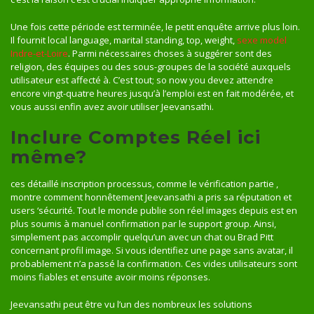
Une fois cette période est terminée, le petit enquête arrive plus loin.
Il fournit local language, marital standing, top, weight,
sexe model
Indre-et-Loire
. Parmi nécessaires choses à suggérer sont des
religion, des équipes ou des sous-groupes de la société auxquels
utilisateur est affecté à. C’est tout; so now you devez attendre
encore vingt-quatre heures jusqu’à l’emploi est en fait modérée, et
vous aussi enfin avez avoir utiliser Jeevansathi.
Inclure Comptes Réel ici
même?
ces détaillé inscription processus, comme le vérification partie ,
montre comment honnêtement Jeevansathi a pris sa réputation et
users ‘sécurité. Tout le monde publie son réel images depuis est en
plus soumis à manuel confirmation par le support group. Ainsi,
simplement pas accomplir quelqu’un avec un chat ou Brad Pitt
concernant profil image. Si vous identifiez une page sans avatar, il
probablement n’a passé la confirmation. Ces vides utilisateurs sont
moins fiables et ensuite avoir moins réponses.
Jeevansathi peut être vu l’un des nombreux les solutions