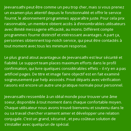
Jeevansathi peut être comme un peu trop cher, mais si vous prenez
un examen plus attentif depuis le fonctionnalité et offrir le service
fournit, le abonnement programmes apparaître juste. Pour cela prix
raisonnable, un membre obtient accès à d’innombrables utilisateurs
avec illimité messagerie efficacité, au moins. Différent compte
programmes fournir distinctif et intéressant avantages. A part ça,
personnes obtiennent top-notch service, qui peut être contactés à
tout moment avec tous les minimum response.
Le plus grand atout avantageux de Jeevansathi est leur sécurité et
fiabilité. Le support team places maximum efforts dans le profil
confirmation, qui livre quelques considérables effets – il n’y en a pas
artificiel pages. De titre et image faire objectif est en fait examiné
soigneusement par help associés. Privé départs avec vérification
raisons est encore un autre une pratique normale pour personnel.
Jeevansathi ressemble à un idéal monde pour trouver une âme
soeur, disponible à tout moment dans chaque confortable moyen.
Chaque utilisateur nous avons trouvé bienvenu et soutenu dans le
ou sa travail chercher vraiment aimer et développer une relation
conjugale. C’est un grand, sécurisé , et peu coûteux solution de
s’installer avec quelqu’un de spécial.