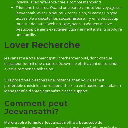
individu avec référence crée a compte marchand.
Triomphe histoires. Quand une partie conclut leur voyage sur
Jeevansathi avec un heureux conclusion, tu verras un type
accessible à discuter les succès histoire. Il y en a beaucoup
tous sur des sites Web en ligne, par conséquent motive
beaucoup de gens exactement qui viennent juste ici produire
une famille.
Lover Recherche
Jeevansathi a totalement gratuit rechercher outil, donc chaque
utilisateur fournit une chance découvrir le offrir avant de continuer
avec le compensé adhésion.
Si la proactivité n’est pas une instance, then your user est
préférable choisir les correspond choix ou embaucher une relation
Manager afin d’obtenir première classe support.
Comment peut
Jeevansathi?
Merci à votre formules, Jeevansathi offre a beaucoup de
recommandations tous les jours selon un peu spécifique info dans