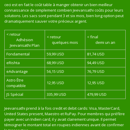
ceci est en fait le coût table à manger obtenir un bien meilleur
connaissance de simplement combien Jeevansathi coûts pour leurs
solutions. Les sacs sont pendant 3 et six mois, bien long option peut
dramatiquement sauver votre précieux argent.
< retour
< retour
< final
Adhésion
quelques mois
demi un an
Jeevansathi Plan
Fondamental
59,99 USD
81,74 USD
eRishta
68,99 USD
94,49 USD
eAdvantage
56,15 USD
76,79 USD
Astro Être
12,95 USD
12,95 USD
compatible
JS Spécial
335,99 USD
479,99 USD
Jeevansathi prend à la fois credit et debit cards: Visa, MasterCard,
United States present, Maestro et RuPay. Pour membres qui préfère
payer avec un Indien card, il y avait clairement unique. Il permet
témoigner le montant total en roupies indiennes avant de confirmer