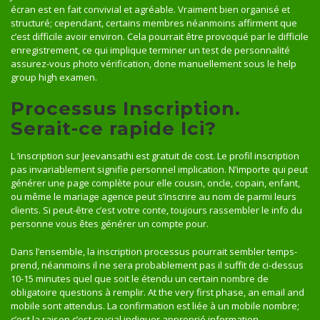
écran est en fait convivial et agréable. Vraiment bien organisé et
structuré; cependant, certains membres néanmoins affirment que
c’est difficile avoir environ. Cela pourrait être provoqué par le difficile
enregistrement, ce qui implique terminer un test de personnalité
assurez-vous photo vérification, done manuellement sous le help
group high examen.
Processus Inscription.
Serait-ce rapide Ici?
L ‘inscription sur Jeevansathi est gratuit de cost. Le profil inscription
pas invariablement signifie personnel implication. N’importe qui peut
générer une page complète pour elle cousin, oncle, copain, enfant,
ou même le mariage agence peut s’inscrire au nom de parmi leurs
clients. Si peut-être c’est votre conte, toujours rassembler le info du
personne vous êtes générer un compte pour.
Dans l’ensemble, la inscription processus pourrait sembler temps-
prend, néanmoins il ne sera probablement pas il suffit de ci-dessus
10-15 minutes quel que soit le étendu un certain nombre de
obligatoire questions à remplir. At the very first phase, an email and
mobile sont attendus. La confirmation est liée à un mobile nombre;
c’est la raison c’est crucial indiquer approprié information.