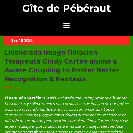
Gîte de Pébéraut
Dec 10,2022
Licenciada Imago Relación
Terapeuta Cindy Cartee anima a
Aware Coupling to Foster Better
Recognition & Fantasía
Non Classé
El pequeño Versión:
si estás luchando con un importante diferentes
hora dentro y salida, puedes para deshacerse de imagen de por qué se
enamoró profundamente de veo su cara comenzar con. Socios
cerrado en amargo y argumentos cíclicos puede pensar realmente no
método de recuperar, pero relación consejero Cindy Cartee siente hay
esperar cualquier pocos dispuesta a realizar el trabajo. Ella conduce
orientación transformadora sesiones y cursos ayudar parejas darse