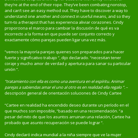
they’re at the end of their rope. They’ve been combating nonstop,
and can’t see an easy method out. They have to discover a way to
understand one another and connect in useful means, and so they
turn-to a therapist that has experiencia aliviar corazones. Cindy
proporciona el marco para cambiar la discusión de qué es va
incorrecto a la forma en que puede ser conjunto correcto y
exactamente cómo parejas pueden ligar una vez más.
“vemos la mayoría parejas quienes son preparados para hacer
fuerte y significativo trabajo “, dijo declarado. “necesitan tener
coraje y mucho amor de verdad y apertura para sanar su particular
unión “.
“tratamiento con ella es como una aventura en el espíritu. Animar
parejas a sabiendas amar el uno al otro es en realidad ella regalo “.
–
descripción general de orientación soluciones de Cindy Cartee
“Cartee en realidad ha encendido deseo durante un período en el
que muchos son imposible, “basado en una recomendación. “a
pesar del mito de que los asuntos arruinan una relación, Cartee ha
probado que asunto recuperación se puede lograr “.
Cindy declaró indica mundial a la niña siempre que ve la mujer