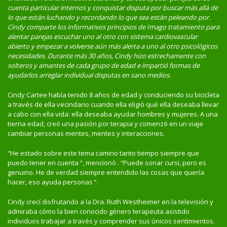
cuenta particular internos y conquistar disputa por buscar más allá de
lo que están luchando y recordando lo que sea están peleando por.
Cindy comparte los informativos principios de Imago tratamiento para
alentar parejas escuchar uno al otro con sistema cardiovascular
abierto y empezar a volverse aún más alerta a uno al otro psicológicos
necesidades. Durante más 30 años, Cindy hizo estrechamente con
solteros y amantes de cada grupo de edad e impartió formas de
ayudarlos arreglar individual disputas en sano medios.
Cindy Cartee había tenido 8 años de edad y conduciendo su bicicleta
a través de ella vecindario cuando ella eligió qué ella deseaba llevar
a cabo con ella vida: ella deseaba ayudar hombres y mujeres. A una
tierna edad, creó una pasión por terapia y comenzó en un viaje
cambiar personas mentes, mentes y interacciones.
“He estado sobre este tema camino tanto tiempo siempre que
puedo tener en cuenta “, mencionó . “Puede sonar cursi, pero es
genuino. He de verdad siempre entendido las cosas que quería
hacer, eso ayuda personas “.
Cindy crecí disfrutando a la Dra. Ruth Westheimer en la televisión y
admiraba cómo la bien conocido género terapeuta asistido
individuos trabajar a través y comprender sus únicos sentimientos.