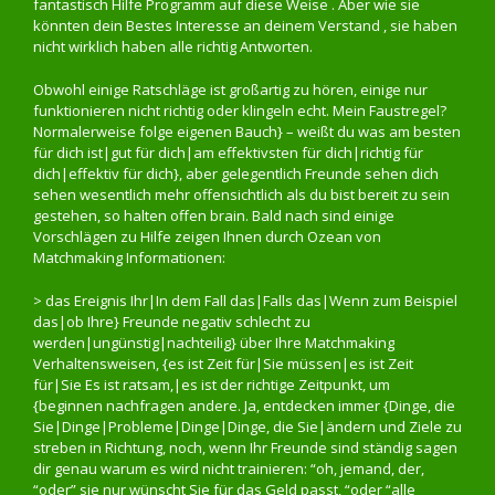
fantastisch Hilfe Programm auf diese Weise . Aber wie sie
könnten dein Bestes Interesse an deinem Verstand , sie haben
nicht wirklich haben alle richtig Antworten.
Obwohl einige Ratschläge ist großartig zu hören, einige nur
funktionieren nicht richtig oder klingeln echt. Mein Faustregel?
Normalerweise folge eigenen Bauch} – weißt du was am besten
für dich ist|gut für dich|am effektivsten für dich|richtig für
dich|effektiv für dich}, aber gelegentlich Freunde sehen dich
sehen wesentlich mehr offensichtlich als du bist bereit zu sein
gestehen, so halten offen brain. Bald nach sind einige
Vorschlägen zu Hilfe zeigen Ihnen durch Ozean von
Matchmaking Informationen:
> das Ereignis Ihr|In dem Fall das|Falls das|Wenn zum Beispiel
das|ob Ihre} Freunde negativ schlecht zu
werden|ungünstig|nachteilig} über Ihre Matchmaking
Verhaltensweisen, {es ist Zeit für|Sie müssen|es ist Zeit
für|Sie Es ist ratsam,|es ist der richtige Zeitpunkt, um
{beginnen nachfragen andere. Ja, entdecken immer {Dinge, die
Sie|Dinge|Probleme|Dinge|Dinge, die Sie|ändern und Ziele zu
streben in Richtung, noch, wenn Ihr Freunde sind ständig sagen
dir genau warum es wird nicht trainieren: “oh, jemand, der,
“oder” sie nur wünscht Sie für das Geld passt, “oder “alle